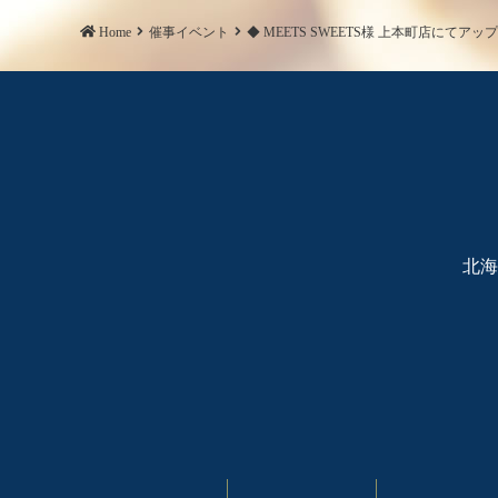
ョ
Home
催事イベント
◆ MEETS SWEETS様 上本町店にてアッ
ン
北海