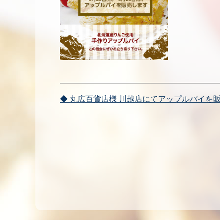
投
◆ 丸広百貨店様 川越店にてアップルパイを
稿
ナ
ビ
ゲ
ー
シ