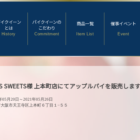
パイクイーン
パイクイーンの
商品一覧
催事イベント
とは
こだわり
History
Commitment
Item List
Event
TS SWEETS様 上本町店にてアップルパイを販売しま
年05月20日～2021年05月26日
府大阪市天王寺区上本町６丁目１−５５