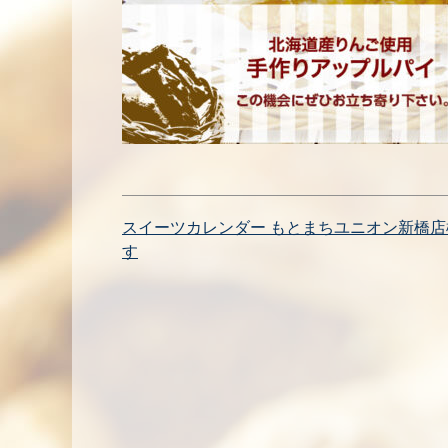
投
スイーツカレンダー もとまちユニオン新橋
す
稿
ナ
ビ
ゲ
ー