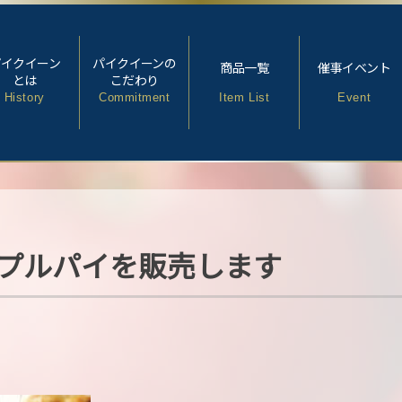
パイクイーン
パイクイーンの
商品一覧
催事イベント
とは
こだわり
History
Commitment
Item List
Event
プルパイを販売します