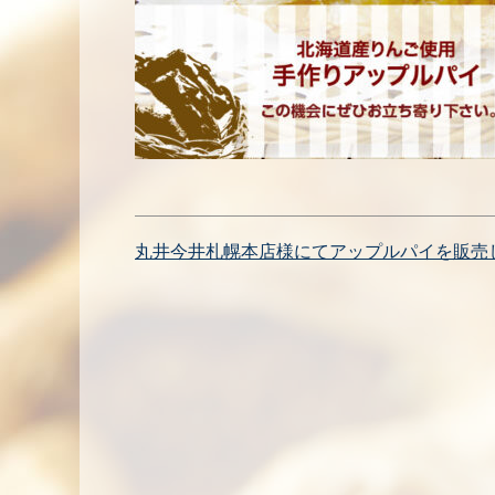
投
丸井今井札幌本店様にてアップルパイを販売
稿
ナ
ビ
ゲ
ー