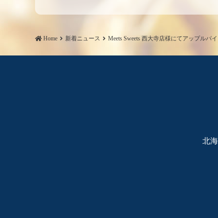
シ
ョ
ン
Home
新着ニュース
Meets Sweets 西大寺店様にてアップル
北海