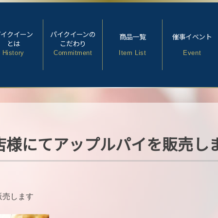
パイクイーン
パイクイーンの
商品一覧
催事イベント
とは
こだわり
History
Commitment
Item List
Event
 西大寺店様にてアップルパイを販売し
を販売します