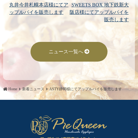
投
丸井今井札幌本店様にてア
SWEETS BOX 地下鉄新大
ップルパイを販売します
阪店様にてアップルパイを
稿
販売します
ナ
ビ
ゲ
ニュース一覧へ
ー
シ
ョ
Home
新着ニュース
ASTY静岡様にてアップルパイを販売します
ン