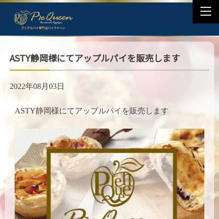
togg
Facebook
LINE
navi
ASTY静岡様にてアップルパイを販売します
2022年08月03日
ASTY静岡様にてアップルパイを販売します