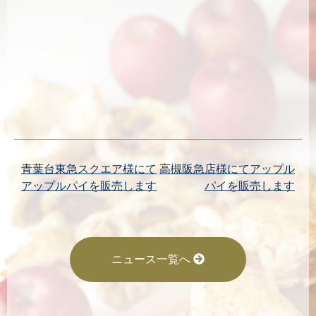
投
青葉台東急スクエア様にて
高槻阪急店様にてアップル
アップルパイを販売します
パイを販売します
稿
ナ
ビ
ニュース一覧へ
ゲ
ー