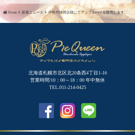
シ
ョ
Home
新着ニュース
伊勢丹静岡店様にてアップルパイを販売します
ン
北海道札幌市北区北20条西4丁目1-16
営業時間/10：00～18：00 年中無休
TEL.011-214-0425