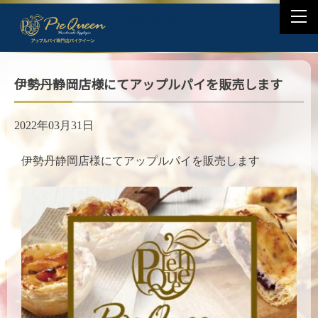
togg
Facebook
LINE
navi
伊勢丹静岡店様にてアップルパイを販売します
2022年03月31日
伊勢丹静岡店様にてアップルパイを販売します