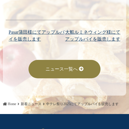
投
Pasar蒲田様にてアップルパ
大船ルミネウィング様にて
イを販売します
アップルパイを販売します
稿
ナ
ビ
ニュース一覧へ
ゲ
ー
シ
ョ
Home
新着ニュース
中テレ祭り2025にてアップルパイを販売します
ン