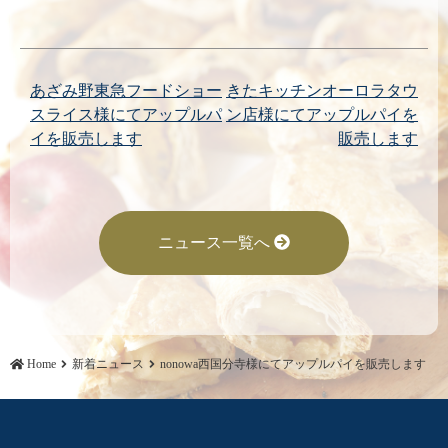
投
あざみ野東急フードショー
きたキッチンオーロラタウ
スライス様にてアップルパ
ン店様にてアップルパイを
稿
イを販売します
販売します
ナ
ビ
ゲ
ニュース一覧へ
ー
シ
ョ
Home
新着ニュース
nonowa西国分寺様にてアップルパイを販売します
ン